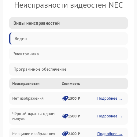
Неисправности видеостен NEC
Виды неисправностей
Видео
Электроника
Программное обеспечение
Неисправности
Стоимость
Калибровка
Нет изображения
1500 ₽
Подробнее →
Электропитание
Чёрный экран на одном
Аппаратная
1500 ₽
Подробнее →
модуле
Механические повреждения
Мерцание изображения
2100 ₽
Подробнее →