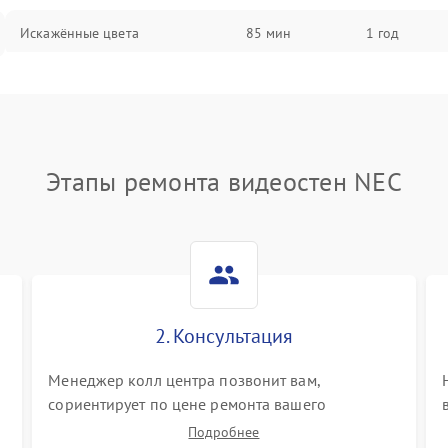
Искажённые цвета
85 мин
1 год
Разная яркость панелей
75 мин
1 год
Артефакты изображения
85 мин
1 год
Этапы ремонта видеостен NEC
2. Консультация
Менеджер колл центра позвонит вам,
сориентирует по цене ремонта вашего
видеостен а также ответит на все ваши вопросы.
Подробнее