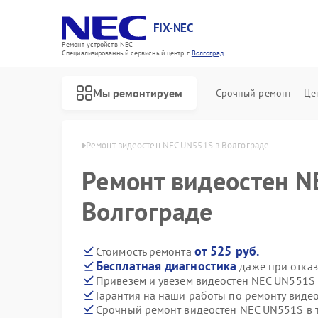
FIX-NEC
Ремонт устройств NEC
Специализированный cервисный центр г.
Волгоград
Мы ремонтируем
Срочный ремонт
Це
ен NEC в Волгограде
Ремонт видеостен NEC UN551S в Волгограде
Ремонт видеостен N
Волгограде
от 525 руб.
Стоимость ремонта
Бесплатная диагностика
даже при отказ
Привезем и увезем видеостен NEC UN551S
Гарантия на наши работы по ремонту вид
Срочный ремонт видеостен NEC UN551S в 