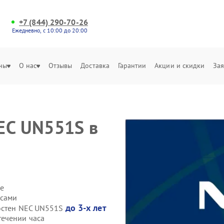
+7 (844) 290-70-26
Ежедневно, с 10:00 до 20:00
ны
О нас
Отзывы
Доставка
Гарантии
Акции и скидки
Зая
EC UN551S в
е
 сами
до 3-х лет
еостен NEC UN551S
течении часа