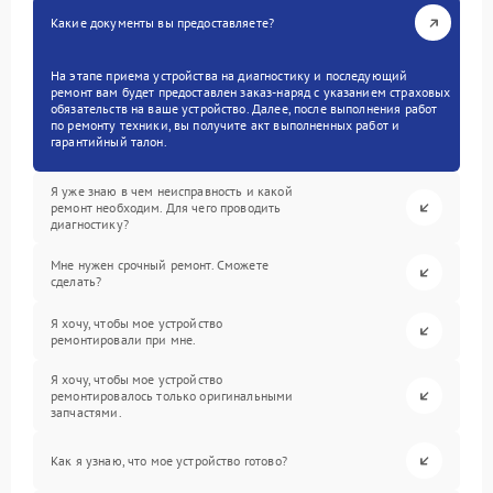
Какие документы вы предоставляете?
На этапе приема устройства на диагностику и последующий
ремонт вам будет предоставлен заказ-наряд с указанием страховых
обязательств на ваше устройство. Далее, после выполнения работ
по ремонту техники, вы получите акт выполненных работ и
гарантийный талон.
Я уже знаю в чем неисправность и какой
ремонт необходим. Для чего проводить
диагностику?
Мне нужен срочный ремонт. Сможете
сделать?
Я хочу, чтобы мое устройство
ремонтировали при мне.
Я хочу, чтобы мое устройство
ремонтировалось только оригинальными
запчастями.
Как я узнаю, что мое устройство готово?