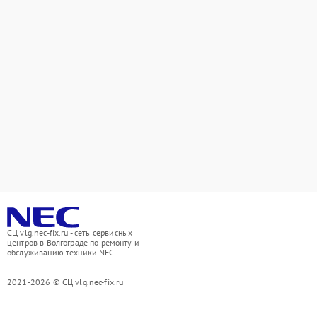
СЦ vlg.nec-fix.ru - сеть сервисных
центров в Волгограде по ремонту и
обслуживанию техники NEC
2021-2026 © СЦ vlg.nec-fix.ru