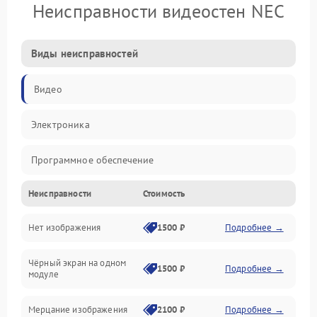
Неисправности видеостен NEC
Виды неисправностей
Видео
Электроника
Программное обеспечение
Неисправности
Стоимость
Калибровка
Нет изображения
1500 ₽
Подробнее →
Электропитание
Чёрный экран на одном
Аппаратная
1500 ₽
Подробнее →
модуле
Механические повреждения
Мерцание изображения
2100 ₽
Подробнее →