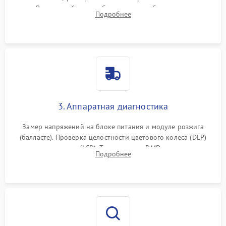
пыли. Визуальный осмотр блока питания, балласта лампы и
Подробнее
материнской платы на наличие прогаров или вздутых
элементов.
3. Аппаратная диагностика
Замер напряжений на блоке питания и модуле розжига
(балласте). Проверка целостности цветового колеса (DLP)
или поляризаторов (LCD). Тестирование DMD-чипа, датчиков
Подробнее
температуры и оптопар с помощью мультиметра и
осциллографа.