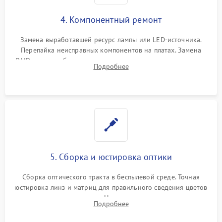
4. Компонентный ремонт
Замена выработавшей ресурс лампы или LED-источника.
Перепайка неисправных компонентов на платах. Замена
DMD-чипа при битых пикселях, установка нового цветового
Подробнее
колеса или восстановление сгоревших поляризационных
пленок.
5. Сборка и юстировка оптики
Сборка оптического тракта в беспылевой среде. Точная
юстировка линз и матриц для правильного сведения цветов
и устранения размытия. Надежное подключение всех
Подробнее
шлейфов, установка датчиков и закрытие корпуса
устройства.