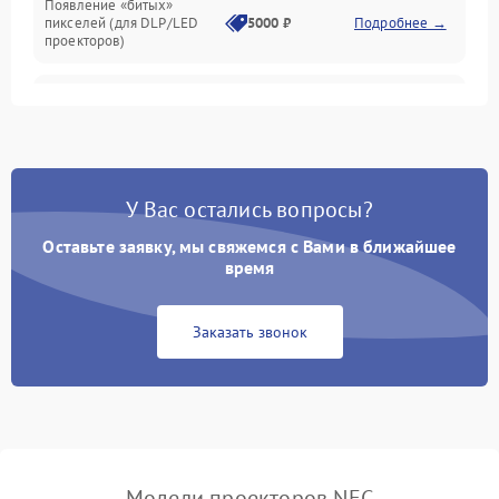
Появление «битых»
пикселей (для DLP/LED
5000 ₽
Подробнее →
проекторов)
Залипание изображения
4500 ₽
Подробнее →
(image retention)
Нестабильная яркость или
4000 ₽
Подробнее →
контраст
У Вас остались вопросы?
Неравномерная подсветка
Оставьте заявку, мы свяжемся с Вами в ближайшее
4500 ₽
Подробнее →
экрана
время
Не работает
Заказать звонок
автоматическая коррекция
3000 ₽
Подробнее →
трапеции (Keystone)
Проблемы с
масштабированием
3500 ₽
Подробнее →
изображения
Модели проекторов NEC