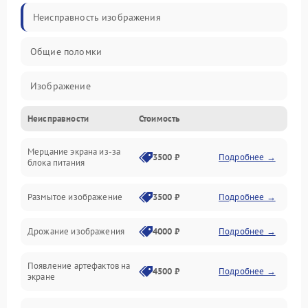
Неисправность изображения
Общие поломки
Изображение
Неисправности
Стоимость
Лампа подсветки
Мерцание экрана из-за
Неисправность управления и интерфейсов
3500 ₽
Подробнее →
блока питания
Прочие неисправности
Размытое изображение
3500 ₽
Подробнее →
Режим работы
Дрожание изображения
4000 ₽
Подробнее →
Неисправность звука
Появление артефактов на
4500 ₽
Подробнее →
экране