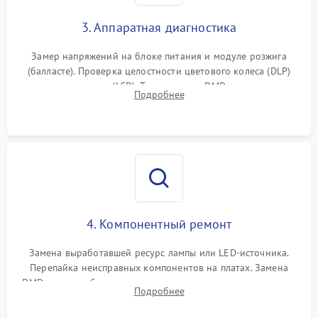
3. Аппаратная диагностика
Замер напряжений на блоке питания и модуле розжига
(балласте). Проверка целостности цветового колеса (DLP)
или поляризаторов (LCD). Тестирование DMD-чипа, датчиков
Подробнее
температуры и оптопар с помощью мультиметра и
осциллографа.
4. Компонентный ремонт
Замена выработавшей ресурс лампы или LED-источника.
Перепайка неисправных компонентов на платах. Замена
DMD-чипа при битых пикселях, установка нового цветового
Подробнее
колеса или восстановление сгоревших поляризационных
пленок.