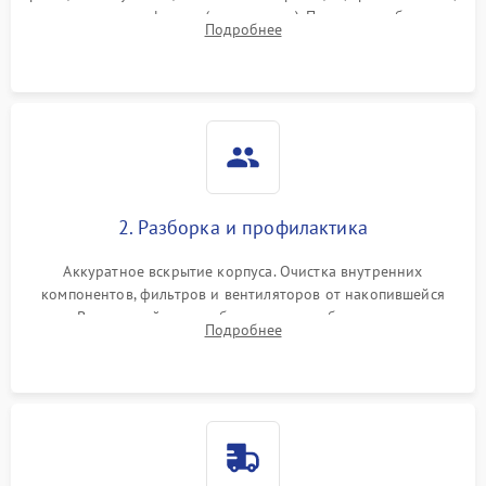
наличия артефактов (точки, пятна). Проверка работы
Подробнее
системы охлаждения по уровню шума вентиляторов.
2. Разборка и профилактика
Аккуратное вскрытие корпуса. Очистка внутренних
компонентов, фильтров и вентиляторов от накопившейся
пыли. Визуальный осмотр блока питания, балласта лампы и
Подробнее
материнской платы на наличие прогаров или вздутых
элементов.