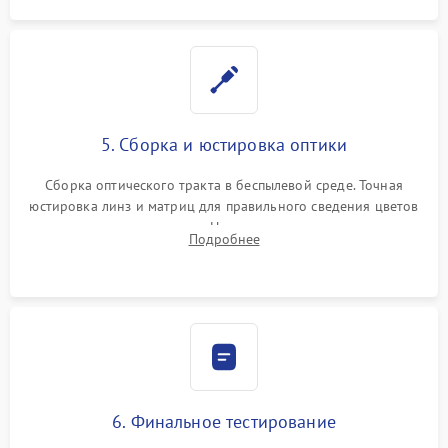
5. Сборка и юстировка оптики
Сборка оптического тракта в беспылевой среде. Точная
юстировка линз и матриц для правильного сведения цветов
и устранения размытия. Надежное подключение всех
Подробнее
шлейфов, установка датчиков и закрытие корпуса
устройства.
6. Финальное тестирование