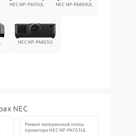
-
NEC NP-P605UL
NEC NP-PA804UL
L
NEC NP-PA803U
орах NEC
Ремонт материнской платы
X
проектора NEC NP-PA703UL