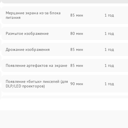
Мерцание экрана из-за блока
85 мин
1 год
питания
Размытое изображение
80 мин
1 год
Дрожание изображения
85 мин
1 год
Появление артефактов на экране
85 мин
1 год
Появление «битых» пикселей (для
90 мин
1 год
DLP/LED проекторов)
Залипание изображения (image
85 мин
1 год
retention)
Нестабильная яркость или
80 мин
1 год
контраст