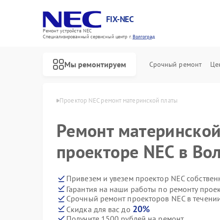
FIX-NEC
Ремонт устройств NEC
Специализированный cервисный центр г.
Волгоград
Мы ремонтируем
Срочный ремонт
Це
ов NEC в Волгограде
Проектор NEC ремонт материнской платы
Ремонт материнской
проекторе NEC в Во
Привезем и увезем проектор NEC собствен
Гарантия на наши работы по ремонту прое
Срочный ремонт проекторов NEC в течении
20%
Скидка для вас до
Получите 1500 рублей на ремонт