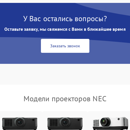
Неравномерная подсветка экрана
85 мин
1 год
У Вас остались вопросы?
Оставьте заявку, мы свяжемся с Вами в ближайшее время
Не работает автоматическая
80 мин
1 год
коррекция трапеции (Keystone)
Заказать звонок
Проблемы с масштабированием
80 мин
1 год
изображения
Модели проекторов NEC