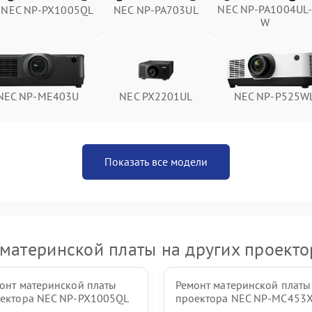
NEC NP-PA1004UL
NEC NP-PX1005QL
NEC NP-PA703UL
W
NEC NP-ME403U
NEC PX2201UL
NEC NP-P525W
Показать все модели
материнской платы на других проект
онт материнской платы
Ремонт материнской платы
ектора NEC NP-PX1005QL
проектора NEC NP-MC453