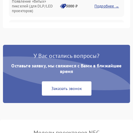
Появление «битых»
пикселей (для DLP/LED
5000 ₽
Подробнее →
проекторов)
Залипание изображения
4500 ₽
Подробнее →
(image retention)
Нестабильная яркость или
4000 ₽
Подробнее →
контраст
У Вас остались вопросы?
Неравномерная подсветка
Оставьте заявку, мы свяжемся с Вами в ближайшее
4500 ₽
Подробнее →
экрана
время
Не работает
Заказать звонок
автоматическая коррекция
3000 ₽
Подробнее →
трапеции (Keystone)
Проблемы с
масштабированием
3500 ₽
Подробнее →
изображения
Модели проекторов NEC