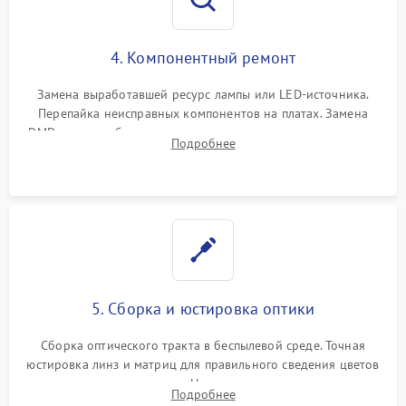
4. Компонентный ремонт
Замена выработавшей ресурс лампы или LED-источника.
Перепайка неисправных компонентов на платах. Замена
DMD-чипа при битых пикселях, установка нового цветового
Подробнее
колеса или восстановление сгоревших поляризационных
пленок.
5. Сборка и юстировка оптики
Сборка оптического тракта в беспылевой среде. Точная
юстировка линз и матриц для правильного сведения цветов
и устранения размытия. Надежное подключение всех
Подробнее
шлейфов, установка датчиков и закрытие корпуса