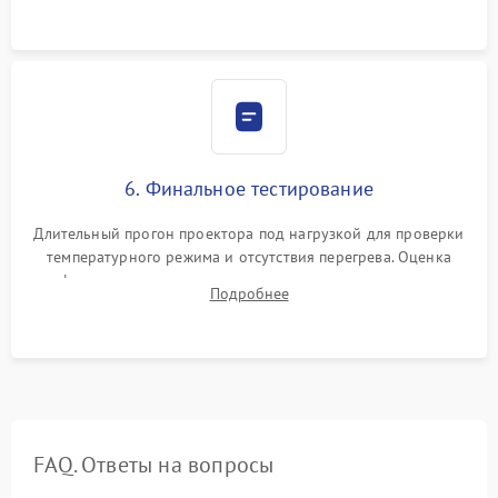
устройства.
6. Финальное тестирование
Длительный прогон проектора под нагрузкой для проверки
температурного режима и отсутствия перегрева. Оценка
фокуса, контрастности и цветопередачи на тестовых
Подробнее
таблицах. Проверка работы всех видеовходов и кнопок
управления.
FAQ. Ответы на вопросы