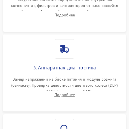
компонентов, фильтров и вентиляторов от накопившейся
пыли. Визуальный осмотр блока питания, балласта лампы и
Подробнее
материнской платы на наличие прогаров или вздутых
элементов.
3. Аппаратная диагностика
Замер напряжений на блоке питания и модуле розжига
(балласте). Проверка целостности цветового колеса (DLP)
или поляризаторов (LCD). Тестирование DMD-чипа, датчиков
Подробнее
температуры и оптопар с помощью мультиметра и
осциллографа.