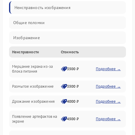
Неисправность изображения
Общие поломки
Изображение
Неисправности
Стоимость
Лампа подсветки
Мерцание экрана из-за
Неисправность управления и интерфейсов
3500 ₽
Подробнее →
блока питания
Прочие неисправности
Размытое изображение
3500 ₽
Подробнее →
Режим работы
Дрожание изображения
4000 ₽
Подробнее →
Неисправность звука
Появление артефактов на
4500 ₽
Подробнее →
экране