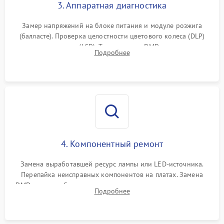
3. Аппаратная диагностика
Замер напряжений на блоке питания и модуле розжига
(балласте). Проверка целостности цветового колеса (DLP)
или поляризаторов (LCD). Тестирование DMD-чипа, датчиков
Подробнее
температуры и оптопар с помощью мультиметра и
осциллографа.
4. Компонентный ремонт
Замена выработавшей ресурс лампы или LED-источника.
Перепайка неисправных компонентов на платах. Замена
DMD-чипа при битых пикселях, установка нового цветового
Подробнее
колеса или восстановление сгоревших поляризационных
пленок.