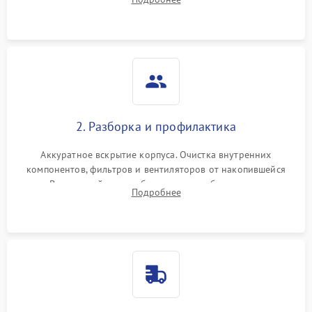
системы охлаждения по уровню шума вентиляторов.
2. Разборка и профилактика
Аккуратное вскрытие корпуса. Очистка внутренних
компонентов, фильтров и вентиляторов от накопившейся
пыли. Визуальный осмотр блока питания, балласта лампы и
Подробнее
материнской платы на наличие прогаров или вздутых
элементов.