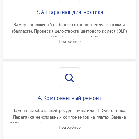
3. Аппаратная диагностика
Замер напряжений на блоке питания и модуле розжига
(балласте). Проверка целостности цветового колеса (DLP)
или поляризаторов (LCD). Тестирование DMD-чипа, датчиков
Подробнее
температуры и оптопар с помощью мультиметра и
осциллографа.
4. Компонентный ремонт
Замена выработавшей ресурс лампы или LED-источника.
Перепайка неисправных компонентов на платах. Замена
DMD-чипа при битых пикселях, установка нового цветового
Подробнее
колеса или восстановление сгоревших поляризационных
пленок.