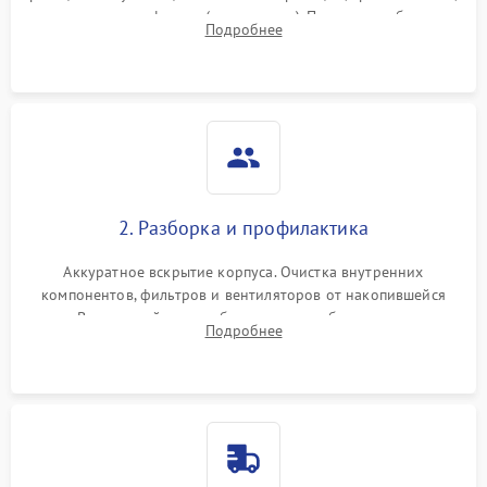
наличия артефактов (точки, пятна). Проверка работы
Подробнее
системы охлаждения по уровню шума вентиляторов.
2. Разборка и профилактика
Аккуратное вскрытие корпуса. Очистка внутренних
компонентов, фильтров и вентиляторов от накопившейся
пыли. Визуальный осмотр блока питания, балласта лампы и
Подробнее
материнской платы на наличие прогаров или вздутых
элементов.