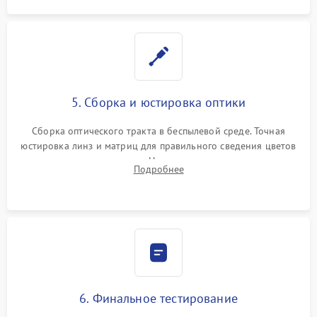
5. Сборка и юстировка оптики
Сборка оптического тракта в беспылевой среде. Точная
юстировка линз и матриц для правильного сведения цветов
и устранения размытия. Надежное подключение всех
Подробнее
шлейфов, установка датчиков и закрытие корпуса
устройства.
6. Финальное тестирование