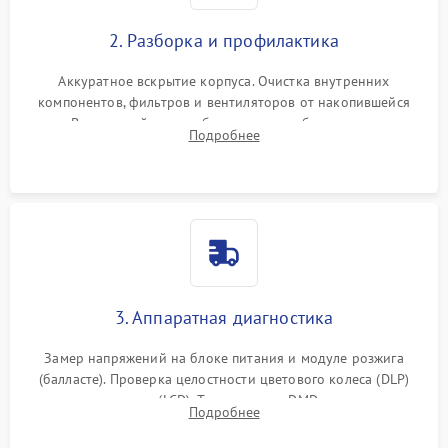
2. Разборка и профилактика
Аккуратное вскрытие корпуса. Очистка внутренних
компонентов, фильтров и вентиляторов от накопившейся
пыли. Визуальный осмотр блока питания, балласта лампы и
Подробнее
материнской платы на наличие прогаров или вздутых
элементов.
3. Аппаратная диагностика
Замер напряжений на блоке питания и модуле розжига
(балласте). Проверка целостности цветового колеса (DLP)
или поляризаторов (LCD). Тестирование DMD-чипа, датчиков
Подробнее
температуры и оптопар с помощью мультиметра и
осциллографа.