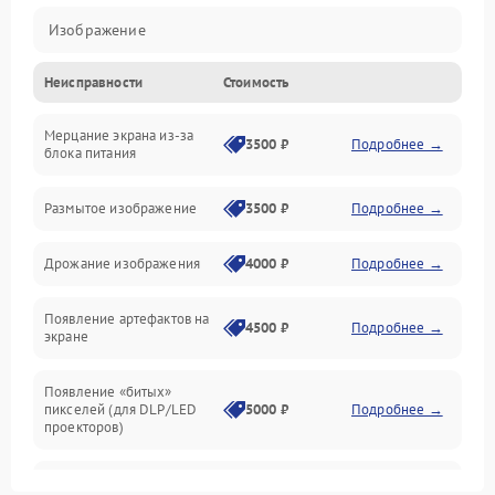
Изображение
Неисправности
Стоимость
Лампа подсветки
Мерцание экрана из-за
Неисправность управления и интерфейсов
3500 ₽
Подробнее →
блока питания
Прочие неисправности
Размытое изображение
3500 ₽
Подробнее →
Режим работы
Дрожание изображения
4000 ₽
Подробнее →
Неисправность звука
Появление артефактов на
4500 ₽
Подробнее →
экране
Появление «битых»
пикселей (для DLP/LED
5000 ₽
Подробнее →
проекторов)
Залипание изображения
4500 ₽
Подробнее →