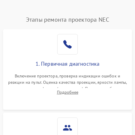
(image retention)
Нестабильная яркость или
Этапы ремонта проектора NEC
4000 ₽
Подробнее →
контраст
Неравномерная подсветка
4500 ₽
Подробнее →
экрана
Не работает
автоматическая коррекция
3000 ₽
Подробнее →
1. Первичная диагностика
трапеции (Keystone)
Включение проектора, проверка индикации ошибок и
Проблемы с
реакции на пульт. Оценка качества проекции, яркости лампы,
масштабированием
3500 ₽
Подробнее →
наличия артефактов (точки, пятна). Проверка работы
изображения
Подробнее
системы охлаждения по уровню шума вентиляторов.