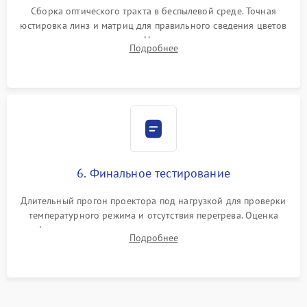
Сборка оптического тракта в беспылевой среде. Точная
юстировка линз и матриц для правильного сведения цветов
и устранения размытия. Надежное подключение всех
Подробнее
шлейфов, установка датчиков и закрытие корпуса
устройства.
6. Финальное тестирование
Длительный прогон проектора под нагрузкой для проверки
температурного режима и отсутствия перегрева. Оценка
фокуса, контрастности и цветопередачи на тестовых
Подробнее
таблицах. Проверка работы всех видеовходов и кнопок
управления.