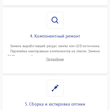
4. Компонентный ремонт
Замена выработавшей ресурс лампы или LED-источника.
Перепайка неисправных компонентов на платах. Замена
DMD-чипа при битых пикселях, установка нового цветового
Подробнее
колеса или восстановление сгоревших поляризационных
пленок.
5. Сборка и юстировка оптики