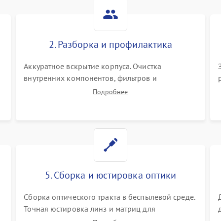
Не работает автоматическая
80 мин
1 год
коррекция трапеции (Keystone)
2. Разборка и профилактика
Проблемы с масштабированием
80 мин
1 год
изображения
Аккуратное вскрытие корпуса. Очистка
внутренних компонентов, фильтров и
вентиляторов от накопившейся пыли.
Подробнее
Визуальный осмотр блока питания, балласта
лампы и материнской платы на наличие
прогаров или вздутых элементов.
5. Сборка и юстировка оптики
Сборка оптического тракта в беспылевой среде.
Точная юстировка линз и матриц для
правильного сведения цветов и устранения