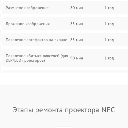
Размытое изображение
80 мин
1 год
Дрожание изображения
85 мин
1 год
Появление артефактов на экране
85 мин
1 год
Появление «битых» пикселей (для
90 мин
1 год
DLP/LED проекторов)
Залипание изображения (image
85 мин
1 год
retention)
Нестабильная яркость или
80 мин
1 год
контраст
Этапы ремонта проектора NEC
Неравномерная подсветка экрана
85 мин
1 год