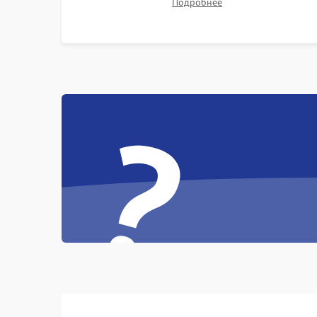
Подробнее
битых пикселях, установка нового цветового
колеса или восстановление сгоревших
поляризационных пленок.
?