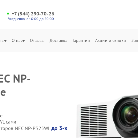
+7 (844) 290-70-26
Ежедневно, с 10:00 до 20:00
ны
О нас
Отзывы
Доставка
Гарантии
Акции и скидки
Зая
EC NP-
де
е
WL сами
до 3-х
екторов NEC NP-P525WL