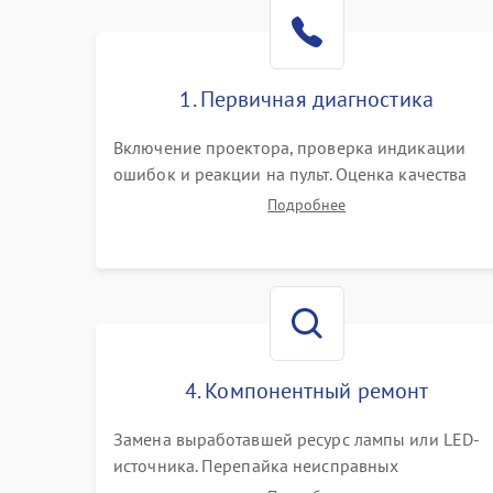
1. Первичная диагностика
Включение проектора, проверка индикации
ошибок и реакции на пульт. Оценка качества
проекции, яркости лампы, наличия артефактов
Подробнее
(точки, пятна). Проверка работы системы
охлаждения по уровню шума вентиляторов.
4. Компонентный ремонт
Замена выработавшей ресурс лампы или LED-
источника. Перепайка неисправных
компонентов на платах. Замена DMD-чипа при