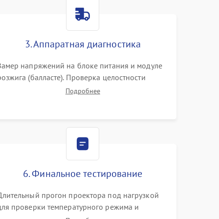
3000 ₽
Подробнее →
3. Аппаратная диагностика
3500 ₽
Подробнее →
Замер напряжений на блоке питания и модуле
розжига (балласте). Проверка целостности
цветового колеса (DLP) или поляризаторов (LCD).
Подробнее
Тестирование DMD-чипа, датчиков температуры
и оптопар с помощью мультиметра и
осциллографа.
6. Финальное тестирование
Длительный прогон проектора под нагрузкой
для проверки температурного режима и
отсутствия перегрева. Оценка фокуса,