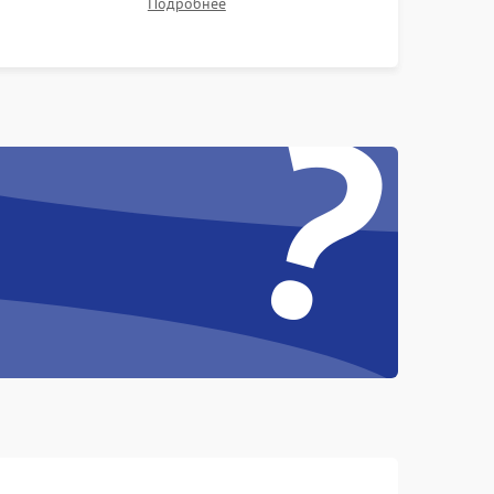
Подробнее
контрастности и цветопередачи на тестовых
таблицах. Проверка работы всех видеовходов и
?
кнопок управления.