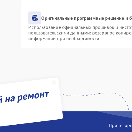
Оригинальные программные решение и б
Использование официальных прошивок и инструм
пользовательскими данными: резервное копиро
информации при необходимости
й на ремонт
При оформл