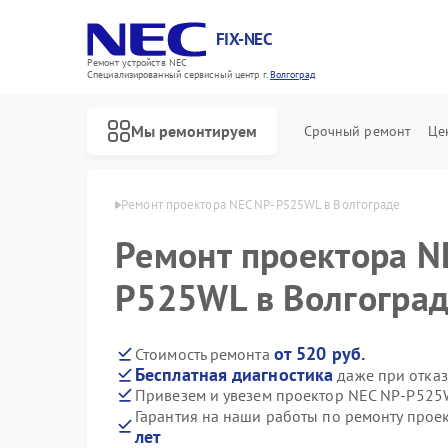
FIX-NEC
Ремонт устройств NEC
Специализированный cервисный центр г.
Волгоград
Мы ремонтируем
Срочный ремонт
Це
ов NEC в Волгограде
Ремонт проектора NEC NP-P525WL в Волгограде
Ремонт проектора N
P525WL в Волгогра
от 520 руб.
Стоимость ремонта
Бесплатная диагностика
даже при отказ
Привезем и увезем проектор NEC NP-P525
Гарантия на наши работы по ремонту про
лет