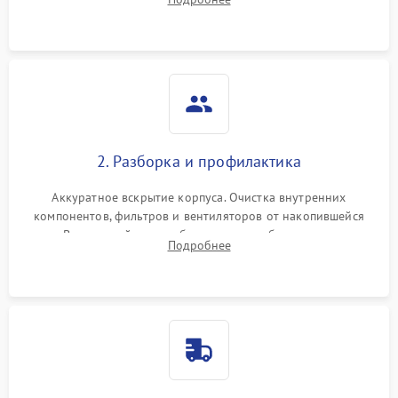
системы охлаждения по уровню шума вентиляторов.
2. Разборка и профилактика
Аккуратное вскрытие корпуса. Очистка внутренних
компонентов, фильтров и вентиляторов от накопившейся
пыли. Визуальный осмотр блока питания, балласта лампы и
Подробнее
материнской платы на наличие прогаров или вздутых
элементов.