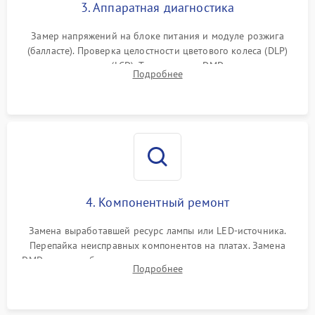
3. Аппаратная диагностика
Замер напряжений на блоке питания и модуле розжига
(балласте). Проверка целостности цветового колеса (DLP)
или поляризаторов (LCD). Тестирование DMD-чипа, датчиков
Подробнее
температуры и оптопар с помощью мультиметра и
осциллографа.
4. Компонентный ремонт
Замена выработавшей ресурс лампы или LED-источника.
Перепайка неисправных компонентов на платах. Замена
DMD-чипа при битых пикселях, установка нового цветового
Подробнее
колеса или восстановление сгоревших поляризационных
пленок.