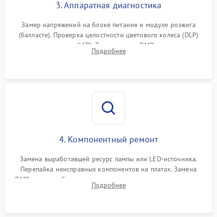
3. Аппаратная диагностика
Замер напряжений на блоке питания и модуле розжига
(балласте). Проверка целостности цветового колеса (DLP)
или поляризаторов (LCD). Тестирование DMD-чипа, датчиков
Подробнее
температуры и оптопар с помощью мультиметра и
осциллографа.
4. Компонентный ремонт
Замена выработавшей ресурс лампы или LED-источника.
Перепайка неисправных компонентов на платах. Замена
DMD-чипа при битых пикселях, установка нового цветового
Подробнее
колеса или восстановление сгоревших поляризационных
пленок.