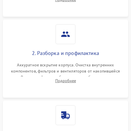
системы охлаждения по уровню шума вентиляторов.
2. Разборка и профилактика
Аккуратное вскрытие корпуса. Очистка внутренних
компонентов, фильтров и вентиляторов от накопившейся
пыли. Визуальный осмотр блока питания, балласта лампы и
Подробнее
материнской платы на наличие прогаров или вздутых
элементов.