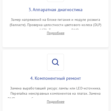
3. Аппаратная диагностика
Замер напряжений на блоке питания и модуле розжига
(балласте). Проверка целостности цветового колеса (DLP)
или поляризаторов (LCD). Тестирование DMD-чипа, датчиков
Подробнее
температуры и оптопар с помощью мультиметра и
осциллографа.
4. Компонентный ремонт
Замена выработавшей ресурс лампы или LED-источника.
Перепайка неисправных компонентов на платах. Замена
DMD-чипа при битых пикселях, установка нового цветового
Подробнее
колеса или восстановление сгоревших поляризационных
пленок.