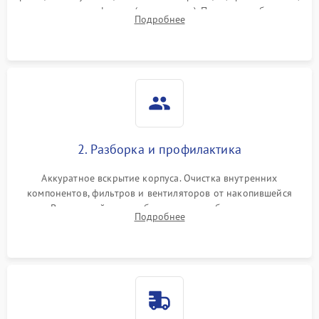
наличия артефактов (точки, пятна). Проверка работы
Подробнее
системы охлаждения по уровню шума вентиляторов.
2. Разборка и профилактика
Аккуратное вскрытие корпуса. Очистка внутренних
компонентов, фильтров и вентиляторов от накопившейся
пыли. Визуальный осмотр блока питания, балласта лампы и
Подробнее
материнской платы на наличие прогаров или вздутых
элементов.