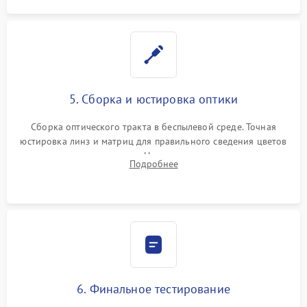
5. Сборка и юстировка оптики
Сборка оптического тракта в беспылевой среде. Точная
юстировка линз и матриц для правильного сведения цветов
и устранения размытия. Надежное подключение всех
Подробнее
шлейфов, установка датчиков и закрытие корпуса
устройства.
6. Финальное тестирование