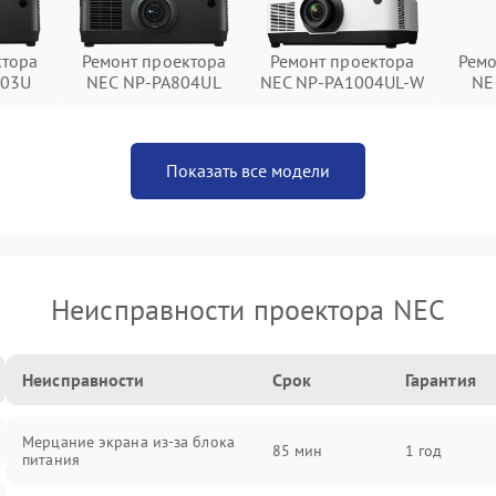
ктора
Ремонт проектора
Ремонт проектора
Ремо
403U
NEC NP-PA804UL
NEC NP-PA1004UL-W
NE
Показать все модели
Неисправности проектора NEC
Неисправности
Срок
Гарантия
Мерцание экрана из-за блока
85 мин
1 год
питания