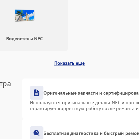
Не работает автоматическая
80 мин
1 год
коррекция трапеции (Keystone)
Проблемы с масштабированием
80 мин
1 год
изображения
Видеостены NEC
Показать еще
тра
Оригинальные запчасти и сертифициров
Используются оригинальные детали NEC и прош
гарантирует корректную работу после ремонта 
Бесплатная диагностика и быстрый ремо