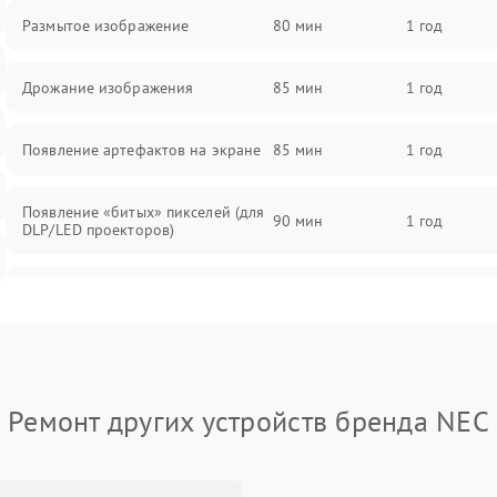
Размытое изображение
80 мин
1 год
Дрожание изображения
85 мин
1 год
Появление артефактов на экране
85 мин
1 год
Появление «битых» пикселей (для
90 мин
1 год
DLP/LED проекторов)
Залипание изображения (image
85 мин
1 год
retention)
Нестабильная яркость или
80 мин
1 год
контраст
Ремонт других устройств бренда NEC
Неравномерная подсветка экрана
85 мин
1 год