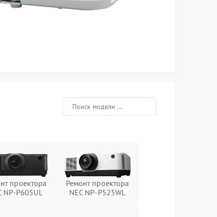
нт проектора
Ремонт проектора
C NP-P605UL
NEC NP-P525WL