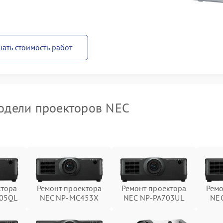
нать стоимость работ
одели проекторов NEC
ктора
Ремонт проектора
Ремонт проектора
Ремо
05QL
NEC NP-MC453X
NEC NP-PA703UL
NE