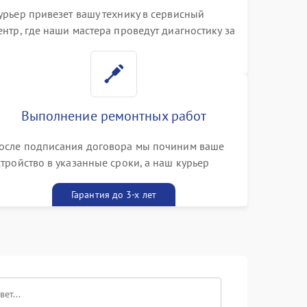
урьер привезет вашу технику в сервисный
ентр, где наши мастера проведут диагностику за
0 минут
Выполнение ремонтных работ
осле подписания договора мы починим ваше
стройство в указанные сроки, а наш курьер
ривезет его к вам вместе с гарантийным
алоном бесплатно
Гарантия до 3-х лет