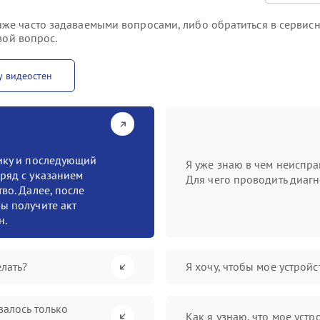
же часто задаваемыми вопросами, либо обратиться в сервисн
вой вопрос.
у видеостен
тику и последующий
Я уже знаю в чем неиспра
ряд с указанием
Для чего проводить диагн
во. Далее, после
ы получите акт
н.
лать?
Я хочу, чтобы мое устрой
валось только
Как я узнаю, что мое устр