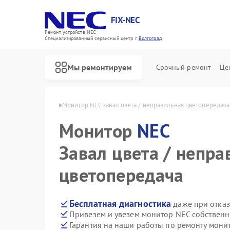
FIX-NEC
Ремонт устройств NEC
Специализированный cервисный центр г.
Волгоград
Мы ремонтируем
Срочный ремонт
Це
в NEC в Волгограде
Монитор NEC завал цвета / неправильная цветопередача
Монитор
NEC
Завал цвета / непра
цветопередача
Бесплатная диагностика
даже при отказ
Привезем и увезем монитор NEC собственн
Гарантия на наши работы по ремонту мон