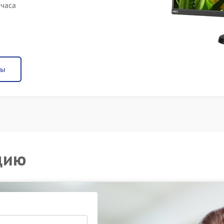
 часа
ны
цию