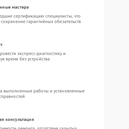
анные мастера
едшие сертификацию специалисты, что
и сохранение гарантийных обязательств
нт
овести экспресс-диагностику и
уя время без устройства
на выполненные работы и установленные
исправностей
ая консультация
оимости ремонта, отсутствие скрытых