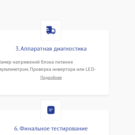
3. Аппаратная диагностика
Замер напряжений блока питания
мультиметром. Проверка инвертора или LED-
драйвера подсветки. Диагностика цепей
Подробнее
питания скалера и тестирование сигналов на
шлейфе LVDS
6. Финальное тестирование