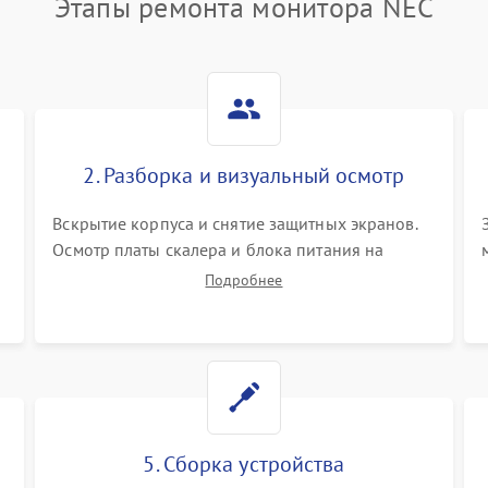
Этапы ремонта монитора NEC
2. Разборка и визуальный осмотр
Вскрытие корпуса и снятие защитных экранов.
Осмотр платы скалера и блока питания на
К
наличие вздутых конденсаторов, прогаров,
Подробнее
окислений. Проверка надежности контактов и
целостности шлейфов матрицы.
5. Сборка устройства