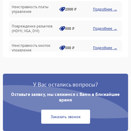
Неисправность платы
2000 ₽
Подробнее →
управления
Повреждение разъемов
500 ₽
Подробнее →
(HDMI, VGA, DVI)
Неисправность кнопок
500 ₽
Подробнее →
управления
Поломка инвертора
1500 ₽
Подробнее →
Повреждение кабеля
500 ₽
Подробнее →
У Вас остались вопросы?
питания
Оставьте заявку, мы свяжемся с Вами в ближайшее
Неисправность системы
время
1000 ₽
Подробнее →
защиты от перегрузок
Заказать звонок
Поломка системы
автоматического
1000 ₽
Подробнее →
отключения