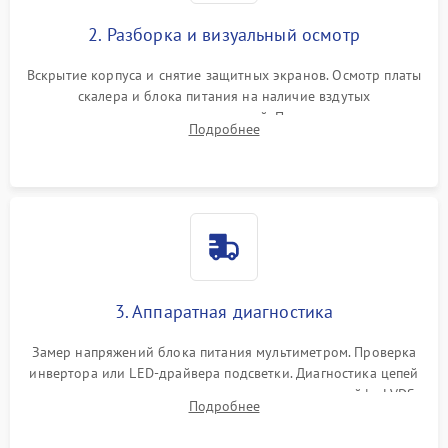
2. Разборка и визуальный осмотр
Вскрытие корпуса и снятие защитных экранов. Осмотр платы
скалера и блока питания на наличие вздутых
конденсаторов, прогаров, окислений. Проверка надежности
Подробнее
контактов и целостности шлейфов матрицы.
3. Аппаратная диагностика
Замер напряжений блока питания мультиметром. Проверка
инвертора или LED-драйвера подсветки. Диагностика цепей
питания скалера и тестирование сигналов на шлейфе LVDS
Подробнее