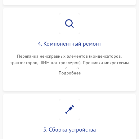
4. Компонентный ремонт
Перепайка неисправных элементов (конденсаторов,
транзисторов, ШИМ-контроллеров). Прошивка микросхемы
памяти при программных сбоях. При поломке подсветки —
Подробнее
разборка матрицы и замена выгоревших светодиодов.
5. Сборка устройства