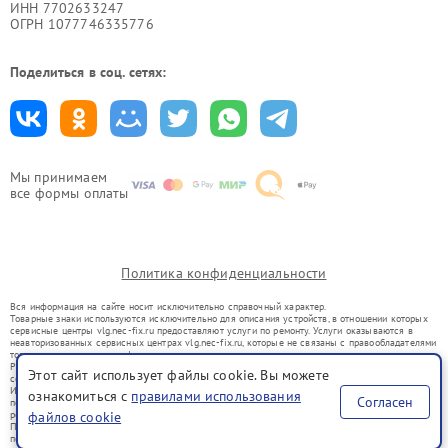
ИНН 7702633247
ОГРН 1077746335776
Поделиться в соц. сетях:
Мы принимаем
все формы оплаты
Политика конфиденциальности
Вся информация на сайте носит исключительно справочный характер.
Товарные знаки используются исключительно для описания устройств, в отношении которых
сервисные центры vlg.nec-fix.ru предоставляют услуги по ремонту. Услуги оказываются в
неавторизованных сервисных центрах vlg.nec-fix.ru, которые не связаны с правообладателями
товарных знаков или их официальными представителями.
Ремонт осуществляется для устройств, уже введенных в гражданский оборот в соответствии
Этот сайт использует файлы cookie. Вы можете
со статьей 1487 ГК РФ.
Использование товарных знаков не преследует цели индивидуализации услуг или введения
ознакомиться с
правилами использования
Согласен
потребителей в заблуждение, а служит для информирования о предоставляемых услугах по
ремонту техники указанных брендов.
файлов cookie
Представленная на сайте информация не является публичной офертой, определяемой
положениями Статьи 437(2) Гражданского кодекса РФ