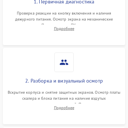
1. Первичная диагностика
Проверка реакции на кнопку включения и наличия
дежурного питания. Осмотр экрана на механические
повреждения. Подключение к ПК для оценки вывода
Подробнее
изображения, работы подсветки и выявления артефактов на
матрице.
2. Разборка и визуальный осмотр
Вскрытие корпуса и снятие защитных экранов. Осмотр платы
скалера и блока питания на наличие вздутых
конденсаторов, прогаров, окислений. Проверка надежности
Подробнее
контактов и целостности шлейфов матрицы.