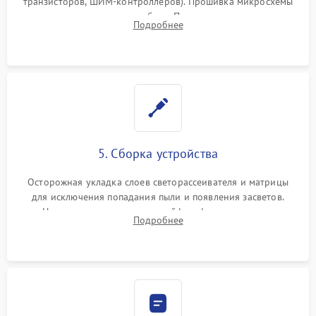
транзисторов, ШИМ-контроллеров). Прошивка микросхемы
памяти при программных сбоях. При поломке подсветки —
Подробнее
разборка матрицы и замена выгоревших светодиодов.
5. Сборка устройства
Осторожная укладка слоев светорассеивателя и матрицы
для исключения попадания пыли и появления засветов.
Надежное подключение шлейфов, фиксация плат и
Подробнее
аккуратное защелкивание пластикового корпуса монитора.