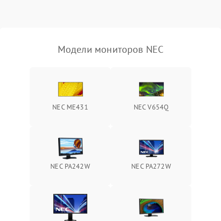
Неисправность системы
защиты от короткого
1000 ₽
Подробнее →
замыкания
Модели мониторов NEC
Повреждение системы
1000 ₽
Подробнее →
защиты от перегрева
Неисправность системы
защиты от
1000 ₽
Подробнее →
NEC ME431
NEC V654Q
перенапряжения
Неисправность системы
1000 ₽
Подробнее →
защиты от замыкания
Повреждение системы
NEC PA242W
NEC PA272W
1000 ₽
Подробнее →
защиты от перегрузок
Неисправность системы
1000 ₽
Подробнее →
защиты от перегрева