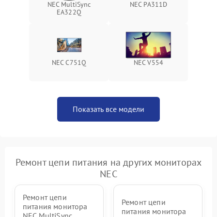
NEC MultiSync
NEC PA311D
Поломка системы защиты
EA322Q
1000 ₽
Подробнее →
от перенапряжения
Поломка системы защиты
1000 ₽
Подробнее →
от замыкания
NEC C751Q
NEC V554
Показать все модели
Ремонт цепи питания на других мониторах
NEC
Ремонт цепи
Ремонт цепи
питания монитора
питания монитора
NEC MultiSync