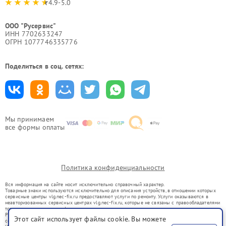
4.9-5.0
ООО "Русервис"
ИНН 7702633247
ОГРН 1077746335776
Поделиться в соц. сетях:
Мы принимаем
все формы оплаты
Политика конфиденциальности
Вся информация на сайте носит исключительно справочный характер.
Товарные знаки используются исключительно для описания устройств, в отношении которых
сервисные центры vlg.nec-fix.ru предоставляют услуги по ремонту. Услуги оказываются в
неавторизованных сервисных центрах vlg.nec-fix.ru, которые не связаны с правообладателями
товарных знаков или их официальными представителями.
Ремонт осуществляется для устройств, уже введенных в гражданский оборот в соответствии
Этот сайт использует файлы cookie. Вы можете
со статьей 1487 ГК РФ.