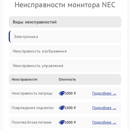
Неисправности монитора NEC
Виды неисправностей
Электроника
Неисправность изображения
Неисправность управления
Неисправности
Стоимость
Неисправность интерфейсов
Неисправность матрицы
2000 ₽
Подробнее →
Прочие неисправности
Повреждение подсветки
1500 ₽
Подробнее →
Неисправность звука
Поломка блока питания
1000 ₽
Подробнее →
Механические повреждения