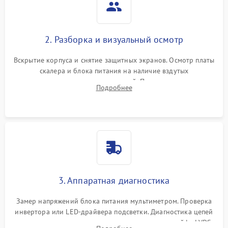
2. Разборка и визуальный осмотр
Вскрытие корпуса и снятие защитных экранов. Осмотр платы
скалера и блока питания на наличие вздутых
конденсаторов, прогаров, окислений. Проверка надежности
Подробнее
контактов и целостности шлейфов матрицы.
3. Аппаратная диагностика
Замер напряжений блока питания мультиметром. Проверка
инвертора или LED-драйвера подсветки. Диагностика цепей
питания скалера и тестирование сигналов на шлейфе LVDS