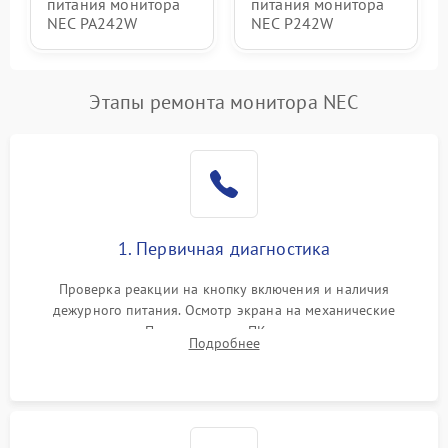
питания монитора
питания монитора
NEC PA242W
NEC P242W
Этапы ремонта монитора NEC
1. Первичная диагностика
Проверка реакции на кнопку включения и наличия
дежурного питания. Осмотр экрана на механические
повреждения. Подключение к ПК для оценки вывода
Подробнее
изображения, работы подсветки и выявления артефактов на
матрице.