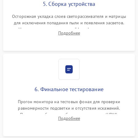
5. Сборка устройства
Осторожная укладка слоев светорассеивателя и матрицы
для исключения попадания пыли и появления засветов.
Надежное подключение шлейфов, фиксация плат и
Подробнее
аккуратное защелкивание пластикового корпуса монитора.
6. Финальное тестирование
Прогон монитора на тестовых фонах для проверки
равномерности подсветки и отсутствия искажений.
Проверка работоспособности всех портов (HDMI,
Подробнее
DisplayPort, VGA) и кнопок управления под нагрузкой в
течение пары часов.