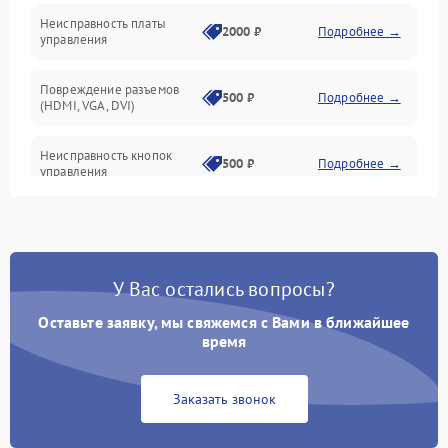
Неисправность платы
2000 ₽
Подробнее →
управления
Повреждение разъемов
500 ₽
Подробнее →
(HDMI, VGA, DVI)
Неисправность кнопок
500 ₽
Подробнее →
управления
Поломка инвертора
1500 ₽
Подробнее →
Повреждение кабеля
500 ₽
Подробнее →
У Вас остались вопросы?
питания
Оставьте заявку, мы свяжемся с Вами в ближайшее
Неисправность системы
время
1000 ₽
Подробнее →
защиты от перегрузок
Заказать звонок
Поломка системы
автоматического
1000 ₽
Подробнее →
отключения