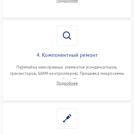
Подробнее
4. Компонентный ремонт
Перепайка неисправных элементов (конденсаторов,
транзисторов, ШИМ-контроллеров). Прошивка микросхемы
памяти при программных сбоях. При поломке подсветки —
Подробнее
разборка матрицы и замена выгоревших светодиодов.