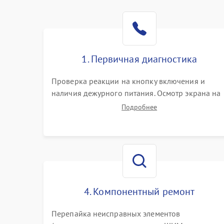
1. Первичная диагностика
Проверка реакции на кнопку включения и
наличия дежурного питания. Осмотр экрана на
механические повреждения. Подключение к П
Подробнее
для оценки вывода изображения, работы
подсветки и выявления артефактов на матрице.
4. Компонентный ремонт
Перепайка неисправных элементов