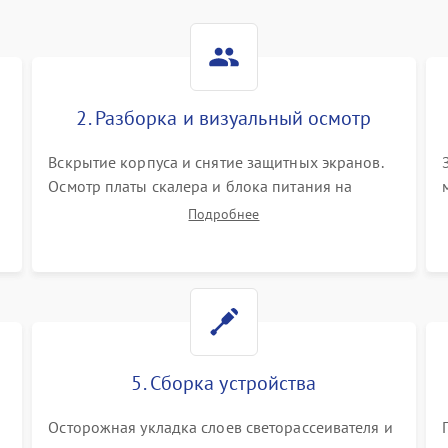
2. Разборка и визуальный осмотр
Вскрытие корпуса и снятие защитных экранов.
Осмотр платы скалера и блока питания на
К
наличие вздутых конденсаторов, прогаров,
Подробнее
окислений. Проверка надежности контактов и
целостности шлейфов матрицы.
5. Сборка устройства
Осторожная укладка слоев светорассеивателя и