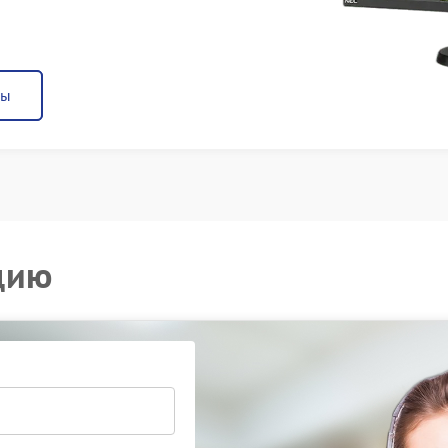
ны
цию