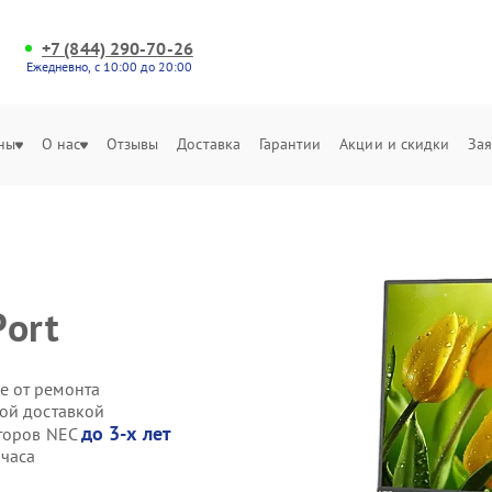
+7 (844) 290-70-26
Ежедневно, с 10:00 до 20:00
ны
О нас
Отзывы
Доставка
Гарантии
Акции и скидки
Зая
Port
е от ремонта
ой доставкой
до 3-х лет
иторов NEC
 часа