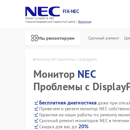
FIX-NEC
Ремонт устройств NEC
Специализированный cервисный центр г.
Волгоград
Мы ремонтируем
Срочный ремонт
Це
в NEC в Волгограде
Монитор NEC проблемы с displayport
Монитор
NEC
Проблемы с Display
Бесплатная диагностика
даже при отказ
Привезем и увезем монитор NEC собственн
Гарантия на наши работы по ремонту мон
Срочный ремонт мониторов NEC в течении
20%
Скидка для вас до