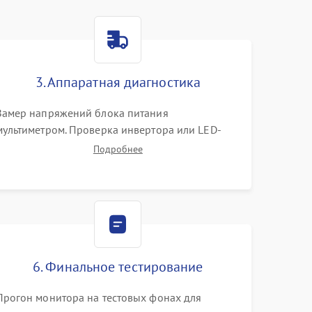
3. Аппаратная диагностика
Замер напряжений блока питания
мультиметром. Проверка инвертора или LED-
драйвера подсветки. Диагностика цепей
Подробнее
питания скалера и тестирование сигналов на
шлейфе LVDS
6. Финальное тестирование
Прогон монитора на тестовых фонах для