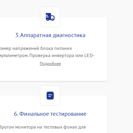
3. Аппаратная диагностика
Замер напряжений блока питания
мультиметром. Проверка инвертора или LED-
драйвера подсветки. Диагностика цепей
Подробнее
питания скалера и тестирование сигналов на
шлейфе LVDS
6. Финальное тестирование
Прогон монитора на тестовых фонах для