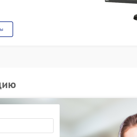
ны
цию