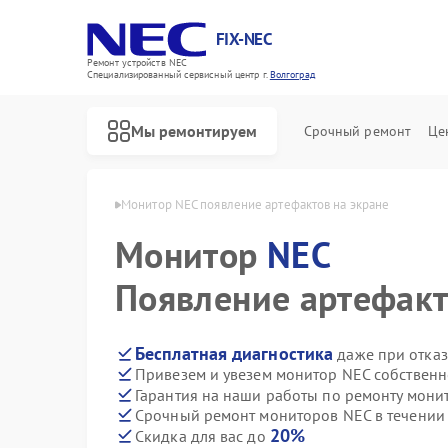
FIX-NEC
Ремонт устройств NEC
Специализированный cервисный центр г.
Волгоград
Мы ремонтируем
Срочный ремонт
Це
в NEC в Волгограде
Монитор NEC появление артефактов на экране
Монитор
NEC
Появление артефакт
Бесплатная диагностика
даже при отказ
Привезем и увезем монитор NEC собственн
Гарантия на наши работы по ремонту мон
Срочный ремонт мониторов NEC в течении
20%
Скидка для вас до