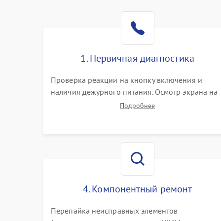
1. Первичная диагностика
Проверка реакции на кнопку включения и
наличия дежурного питания. Осмотр экрана на
механические повреждения. Подключение к П
Подробнее
для оценки вывода изображения, работы
подсветки и выявления артефактов на матрице.
4. Компонентный ремонт
Перепайка неисправных элементов