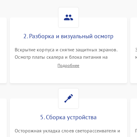
2. Разборка и визуальный осмотр
Вскрытие корпуса и снятие защитных экранов.
Осмотр платы скалера и блока питания на
К
наличие вздутых конденсаторов, прогаров,
Подробнее
окислений. Проверка надежности контактов и
целостности шлейфов матрицы.
5. Сборка устройства
Осторожная укладка слоев светорассеивателя и