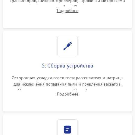
транзисторов, ШИМ-контроллеров). Прошивка микросхемы
памяти при программных сбоях. При поломке подсветки —
Подробнее
разборка матрицы и замена выгоревших светодиодов.
5. Сборка устройства
Осторожная укладка слоев светорассеивателя и матрицы
для исключения попадания пыли и появления засветов.
Надежное подключение шлейфов, фиксация плат и
Подробнее
аккуратное защелкивание пластикового корпуса монитора.