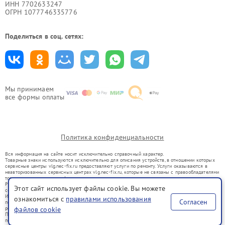
ИНН 7702633247
ОГРН 1077746335776
Поделиться в соц. сетях:
Мы принимаем
все формы оплаты
Политика конфиденциальности
Вся информация на сайте носит исключительно справочный характер.
Товарные знаки используются исключительно для описания устройств, в отношении которых
сервисные центры vlg.nec-fix.ru предоставляют услуги по ремонту. Услуги оказываются в
неавторизованных сервисных центрах vlg.nec-fix.ru, которые не связаны с правообладателями
товарных знаков или их официальными представителями.
Ремонт осуществляется для устройств, уже введенных в гражданский оборот в соответствии
Этот сайт использует файлы cookie. Вы можете
со статьей 1487 ГК РФ.
Использование товарных знаков не преследует цели индивидуализации услуг или введения
ознакомиться с
правилами использования
Согласен
потребителей в заблуждение, а служит для информирования о предоставляемых услугах по
ремонту техники указанных брендов.
файлов cookie
Представленная на сайте информация не является публичной офертой, определяемой
положениями Статьи 437(2) Гражданского кодекса РФ