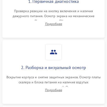
1. Первичная диагностика
Проверка реакции на кнопку включения и наличия
дежурного питания. Осмотр экрана на механические
повреждения. Подключение к ПК для оценки вывода
Подробнее
изображения, работы подсветки и выявления артефактов на
матрице.
2. Разборка и визуальный осмотр
Вскрытие корпуса и снятие защитных экранов. Осмотр платы
скалера и блока питания на наличие вздутых
конденсаторов, прогаров, окислений. Проверка надежности
Подробнее
контактов и целостности шлейфов матрицы.