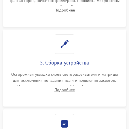
транзисторов, ШИМ-контроллеров). Прошивка микросхемы
памяти при программных сбоях. При поломке подсветки —
Подробнее
разборка матрицы и замена выгоревших светодиодов.
5. Сборка устройства
Осторожная укладка слоев светорассеивателя и матрицы
для исключения попадания пыли и появления засветов.
Надежное подключение шлейфов, фиксация плат и
Подробнее
аккуратное защелкивание пластикового корпуса монитора.