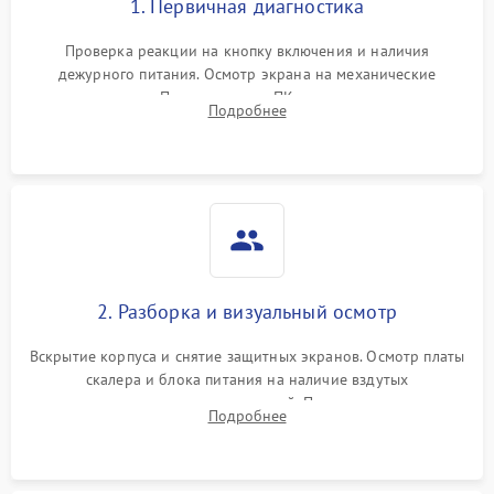
1. Первичная диагностика
Проверка реакции на кнопку включения и наличия
дежурного питания. Осмотр экрана на механические
повреждения. Подключение к ПК для оценки вывода
Подробнее
изображения, работы подсветки и выявления артефактов на
матрице.
2. Разборка и визуальный осмотр
Вскрытие корпуса и снятие защитных экранов. Осмотр платы
скалера и блока питания на наличие вздутых
конденсаторов, прогаров, окислений. Проверка надежности
Подробнее
контактов и целостности шлейфов матрицы.