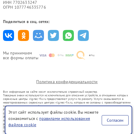
ИНН 7702633247
ОГРН 1077746335776
Поделиться в соц. сетях:
Мы принимаем
все формы оплаты
Политика конфиденциальности
Вся информация на сайте носит исключительно справочный характер.
Товарные знаки используются исключительно для описания устройств, в отношении которых
сервисные центры vlg.nec-fix.ru предоставляют услуги по ремонту. Услуги оказываются в
неавторизованных сервисных центрах vlg.nec-fix.ru, которые не связаны с правообладателями
товарных знаков или их официальными представителями.
Ремонт осуществляется для устройств, уже введенных в гражданский оборот в соответствии
Этот сайт использует файлы cookie. Вы можете
со статьей 1487 ГК РФ.
Использование товарных знаков не преследует цели индивидуализации услуг или введения
ознакомиться с
правилами использования
Согласен
потребителей в заблуждение, а служит для информирования о предоставляемых услугах по
ремонту техники указанных брендов.
файлов cookie
Представленная на сайте информация не является публичной офертой, определяемой
положениями Статьи 437(2) Гражданского кодекса РФ