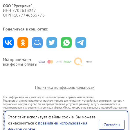
ООО "Русервис"
ИНН 7702633247
ОГРН 1077746335776
Поделиться в соц. сетях:
Мы принимаем
все формы оплаты
Политика конфиденциальности
Вся информация на сайте носит исключительно справочный характер.
Товарные знаки используются исключительно для описания устройств, в отношении которых
сервисные центры vlg.nec-fix.ru предоставляют услуги по ремонту. Услуги оказываются в
неавторизованных сервисных центрах vlg.nec-fix.ru, которые не связаны с правообладателями
товарных знаков или их официальными представителями.
Ремонт осуществляется для устройств, уже введенных в гражданский оборот в соответствии
Этот сайт использует файлы cookie. Вы можете
со статьей 1487 ГК РФ.
Использование товарных знаков не преследует цели индивидуализации услуг или введения
ознакомиться с
правилами использования
Согласен
потребителей в заблуждение, а служит для информирования о предоставляемых услугах по
ремонту техники указанных брендов.
файлов cookie