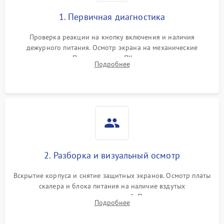
1. Первичная диагностика
Проверка реакции на кнопку включения и наличия
дежурного питания. Осмотр экрана на механические
повреждения. Подключение к ПК для оценки вывода
Подробнее
изображения, работы подсветки и выявления артефактов на
матрице.
2. Разборка и визуальный осмотр
Вскрытие корпуса и снятие защитных экранов. Осмотр платы
скалера и блока питания на наличие вздутых
конденсаторов, прогаров, окислений. Проверка надежности
Подробнее
контактов и целостности шлейфов матрицы.