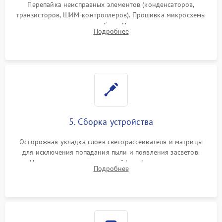
Перепайка неисправных элементов (конденсаторов,
транзисторов, ШИМ-контроллеров). Прошивка микросхемы
памяти при программных сбоях. При поломке подсветки —
Подробнее
разборка матрицы и замена выгоревших светодиодов.
5. Сборка устройства
Осторожная укладка слоев светорассеивателя и матрицы
для исключения попадания пыли и появления засветов.
Надежное подключение шлейфов, фиксация плат и
Подробнее
аккуратное защелкивание пластикового корпуса монитора.