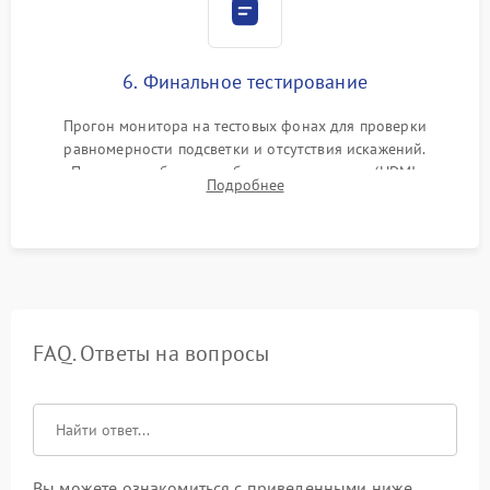
6. Финальное тестирование
Прогон монитора на тестовых фонах для проверки
равномерности подсветки и отсутствия искажений.
Проверка работоспособности всех портов (HDMI,
Подробнее
DisplayPort, VGA) и кнопок управления под нагрузкой в
течение пары часов.
FAQ. Ответы на вопросы
Вы можете ознакомиться с приведенными ниже