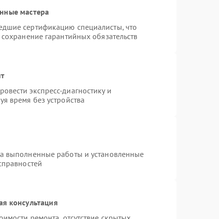
анные мастера
едшие сертификацию специалисты, что
и сохранение гарантийных обязательств
нт
овести экспресс-диагностику и
уя время без устройства
на выполненные работы и установленные
исправностей
ая консультация
оимости ремонта, отсутствие скрытых