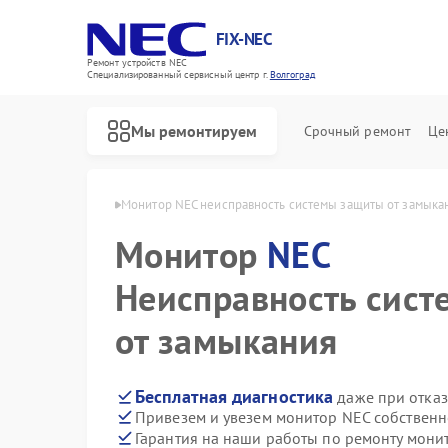
FIX-NEC
Ремонт устройств NEC
Специализированный cервисный центр г.
Волгоград
Мы ремонтируем
Срочный ремонт
Це
в NEC в Волгограде
Монитор NEC неисправность системы защиты от замыка
Монитор
NEC
Неисправность сис
от замыкания
Бесплатная диагностика
даже при отказ
Привезем и увезем монитор NEC собственн
Гарантия на наши работы по ремонту мон