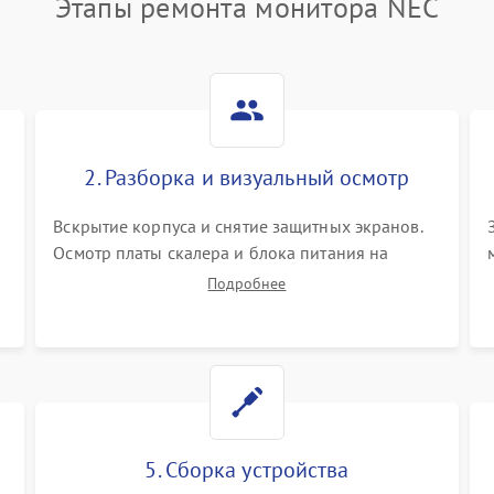
Этапы ремонта монитора NEC
2. Разборка и визуальный осмотр
Вскрытие корпуса и снятие защитных экранов.
Осмотр платы скалера и блока питания на
К
наличие вздутых конденсаторов, прогаров,
Подробнее
окислений. Проверка надежности контактов и
целостности шлейфов матрицы.
5. Сборка устройства