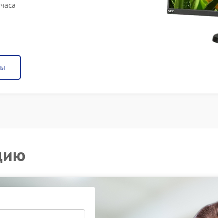
 часа
ны
цию