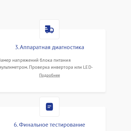
3. Аппаратная диагностика
Замер напряжений блока питания
мультиметром. Проверка инвертора или LED-
драйвера подсветки. Диагностика цепей
Подробнее
питания скалера и тестирование сигналов на
шлейфе LVDS
6. Финальное тестирование