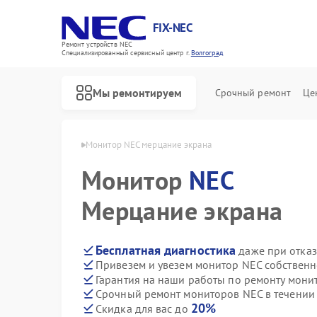
FIX-NEC
Ремонт устройств NEC
Специализированный cервисный центр г.
Волгоград
Мы ремонтируем
Срочный ремонт
Це
в NEC в Волгограде
Монитор NEC мерцание экрана
Монитор
NEC
Мерцание экрана
Бесплатная диагностика
даже при отказ
Привезем и увезем монитор NEC собственн
Гарантия на наши работы по ремонту мон
Срочный ремонт мониторов NEC в течении
20%
Скидка для вас до