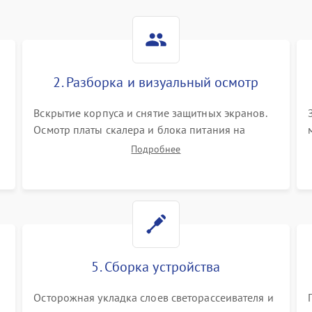
2. Разборка и визуальный осмотр
Вскрытие корпуса и снятие защитных экранов.
Осмотр платы скалера и блока питания на
К
наличие вздутых конденсаторов, прогаров,
Подробнее
окислений. Проверка надежности контактов и
целостности шлейфов матрицы.
5. Сборка устройства
Осторожная укладка слоев светорассеивателя и