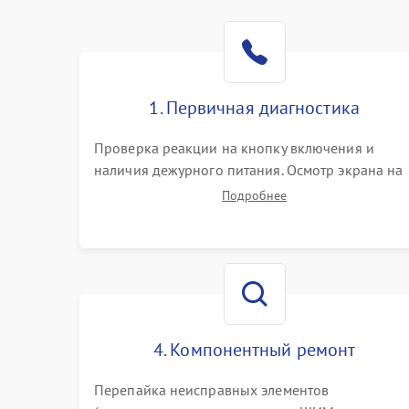
1. Первичная диагностика
Проверка реакции на кнопку включения и
наличия дежурного питания. Осмотр экрана на
механические повреждения. Подключение к П
Подробнее
для оценки вывода изображения, работы
подсветки и выявления артефактов на матрице.
4. Компонентный ремонт
Перепайка неисправных элементов