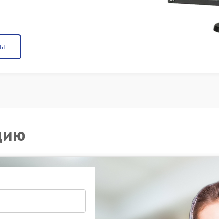
ны
цию