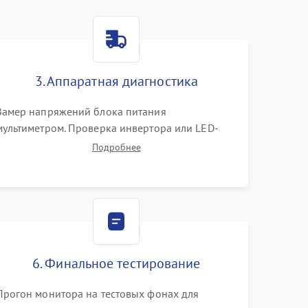
3. Аппаратная диагностика
Замер напряжений блока питания
мультиметром. Проверка инвертора или LED-
драйвера подсветки. Диагностика цепей
Подробнее
питания скалера и тестирование сигналов на
шлейфе LVDS
6. Финальное тестирование
Прогон монитора на тестовых фонах для