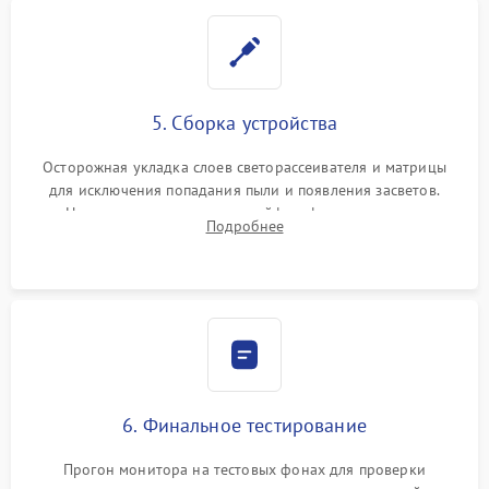
5. Сборка устройства
Осторожная укладка слоев светорассеивателя и матрицы
для исключения попадания пыли и появления засветов.
Надежное подключение шлейфов, фиксация плат и
Подробнее
аккуратное защелкивание пластикового корпуса монитора.
6. Финальное тестирование
Прогон монитора на тестовых фонах для проверки