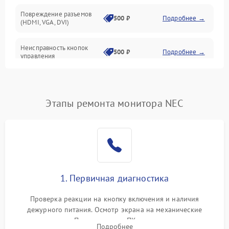
Повреждение разъемов
500 ₽
Подробнее →
(HDMI, VGA, DVI)
Неисправность кнопок
500 ₽
Подробнее →
управления
Поломка инвертора
1500 ₽
Подробнее →
Этапы ремонта монитора NEC
Повреждение кабеля
500 ₽
Подробнее →
питания
Неисправность системы
1000 ₽
Подробнее →
защиты от перегрузок
Поломка системы
1. Первичная диагностика
автоматического
1000 ₽
Подробнее →
отключения
Проверка реакции на кнопку включения и наличия
дежурного питания. Осмотр экрана на механические
Неисправность системы
повреждения. Подключение к ПК для оценки вывода
защиты от короткого
1000 ₽
Подробнее →
Подробнее