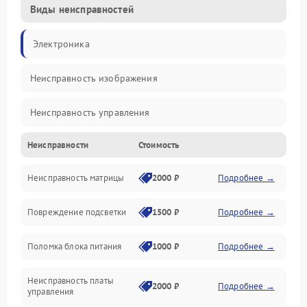
Виды неисправностей
Электроника
Неисправность изображения
Неисправность управления
Неисправности
Стоимость
Неисправность интерфейсов
Неисправность матрицы
2000 ₽
Подробнее →
Прочие неисправности
Повреждение подсветки
1500 ₽
Подробнее →
Неисправность звука
Поломка блока питания
1000 ₽
Подробнее →
Механические повреждения
Неисправность платы
2000 ₽
Подробнее →
управления