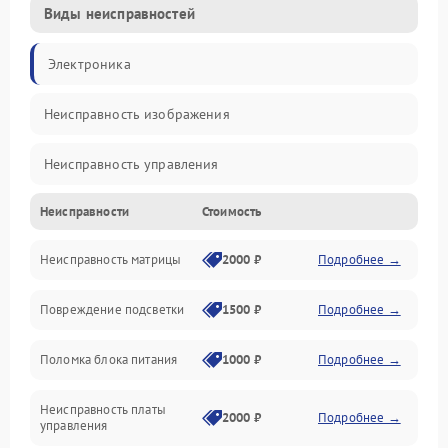
Виды неисправностей
Электроника
Неисправность изображения
Неисправность управления
Неисправности
Стоимость
Неисправность интерфейсов
Неисправность матрицы
2000 ₽
Подробнее →
Прочие неисправности
Повреждение подсветки
1500 ₽
Подробнее →
Неисправность звука
Поломка блока питания
1000 ₽
Подробнее →
Механические повреждения
Неисправность платы
2000 ₽
Подробнее →
управления