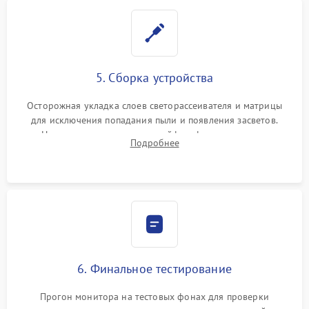
5. Сборка устройства
Осторожная укладка слоев светорассеивателя и матрицы
для исключения попадания пыли и появления засветов.
Надежное подключение шлейфов, фиксация плат и
Подробнее
аккуратное защелкивание пластикового корпуса монитора.
6. Финальное тестирование
Прогон монитора на тестовых фонах для проверки