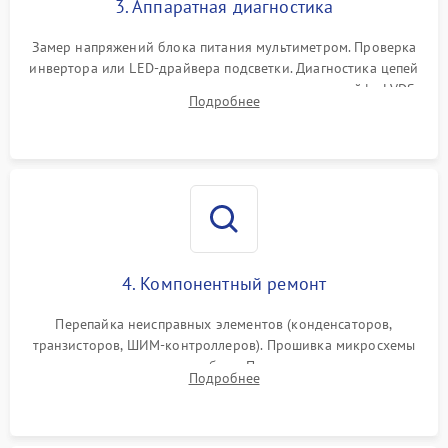
3. Аппаратная диагностика
Поломка системы защиты
1000 ₽
Подробнее →
от замыкания
Замер напряжений блока питания мультиметром. Проверка
инвертора или LED-драйвера подсветки. Диагностика цепей
питания скалера и тестирование сигналов на шлейфе LVDS
Подробнее
4. Компонентный ремонт
Перепайка неисправных элементов (конденсаторов,
транзисторов, ШИМ-контроллеров). Прошивка микросхемы
памяти при программных сбоях. При поломке подсветки —
Подробнее
разборка матрицы и замена выгоревших светодиодов.