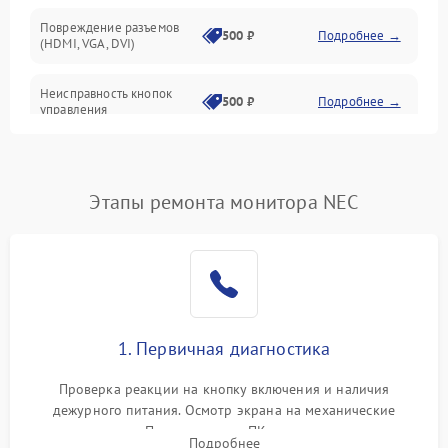
Повреждение разъемов
500 ₽
Подробнее →
(HDMI, VGA, DVI)
Неисправность кнопок
500 ₽
Подробнее →
управления
Поломка инвертора
1500 ₽
Подробнее →
Этапы ремонта монитора NEC
Повреждение кабеля
500 ₽
Подробнее →
питания
Неисправность системы
1000 ₽
Подробнее →
защиты от перегрузок
Поломка системы
1. Первичная диагностика
автоматического
1000 ₽
Подробнее →
отключения
Проверка реакции на кнопку включения и наличия
дежурного питания. Осмотр экрана на механические
Неисправность системы
повреждения. Подключение к ПК для оценки вывода
защиты от короткого
1000 ₽
Подробнее →
Подробнее