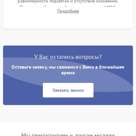
равномерности подсветки и отсутствия искажений.
Проверка работоспособности всех портов (HDMI,
Подробнее
DisplayPort, VGA) и кнопок управления под нагрузкой в
течение пары часов.
У Вас остались вопросы?
Оставьте заявку, мы свяжемся с Вами в ближайшее
время
Заказать звонок
Мы ремонтируем и другие модели