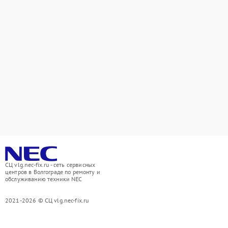
СЦ vlg.nec-fix.ru - сеть сервисных
центров в Волгограде по ремонту и
обслуживанию техники NEC
2021-2026 © СЦ vlg.nec-fix.ru