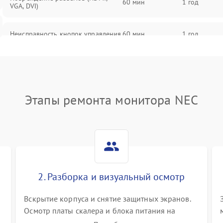
60 мин
1 год
VGA, DVI)
Неисправность кнопок управления
60 мин
1 год
Поломка инвертора
60 мин
1 год
Повреждение кабеля питания
60 мин
1 год
Этапы ремонта монитора NEC
Неисправность системы защиты от
60 мин
1 год
перегрузок
Поломка системы автоматического
60 мин
1 год
отключения
2. Разборка и визуальный осмотр
Неисправность системы защиты от
60 мин
1 год
короткого замыкания
Вскрытие корпуса и снятие защитных экранов.
Осмотр платы скалера и блока питания на
К
наличие вздутых конденсаторов, прогаров,