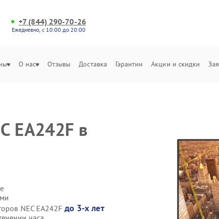
+7 (844) 290-70-26
Ежедневно, с 10:00 до 20:00
ны
О нас
Отзывы
Доставка
Гарантии
Акции и скидки
Зая
C EA242F в
е
ами
до 3-х лет
иторов NEC EA242F
течении часа