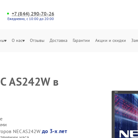
+7 (844) 290-70-26
Ежедневно, с 10:00 до 20:00
ны
О нас
Отзывы
Доставка
Гарантии
Акции и скидки
Зая
EC AS242W в
е
ами
до 3-х лет
иторов NEC AS242W
течении часа