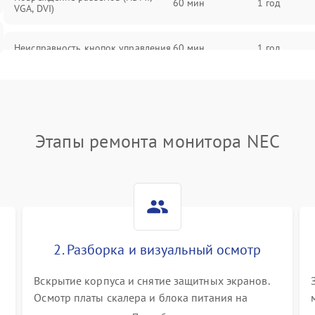
60 мин
1 год
VGA, DVI)
Неисправность кнопок управления
60 мин
1 год
Поломка инвертора
60 мин
1 год
Повреждение кабеля питания
60 мин
1 год
Этапы ремонта монитора NEC
Неисправность системы защиты от
60 мин
1 год
перегрузок
Поломка системы автоматического
60 мин
1 год
отключения
2. Разборка и визуальный осмотр
Неисправность системы защиты от
60 мин
1 год
короткого замыкания
Вскрытие корпуса и снятие защитных экранов.
Осмотр платы скалера и блока питания на
К
наличие вздутых конденсаторов, прогаров,