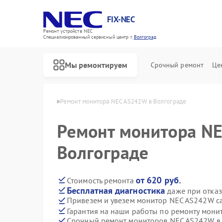
FIX-NEC
Ремонт устройств NEC
Специализированный cервисный центр г.
Волгоград
Мы ремонтируем
Срочный ремонт
Це
в NEC в Волгограде
Ремонт монитора NEC AS242W в Волгограде
Ремонт монитора N
Волгограде
от 620 руб.
Стоимость ремонта
Бесплатная диагностика
даже при отказ
Привезем и увезем монитор NEC AS242W с
Гарантия на наши работы по ремонту мон
Срочный ремонт мониторов NEC AS242W в 